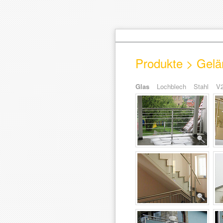
Produkte > Gelä
Glas
Lochblech
Stahl
V