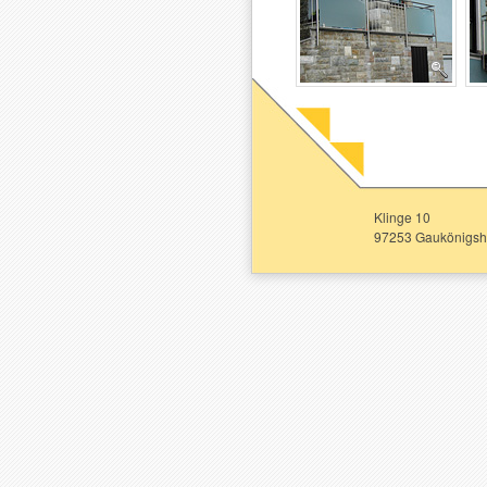
Klinge 10
97253 Gaukönigsh