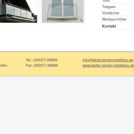
Tore
Treppen
Vordächer
Werbeschilder
Kontakt
Tel.: (09337) 99885
info@stefansingermetallbau.de
ofen
Fax: (09337) 99886
www.stefan-singer-metallbau.d